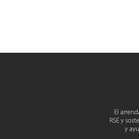
El arren
RSE y sost
y ayu