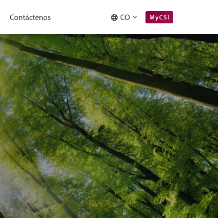
Contáctenos
CO
MyCSI