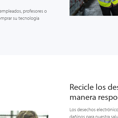
empleados, profesores o
omprar su tecnología
Recicle los d
manera respo
Los desechos electrónico
dañinos para nuestra sal