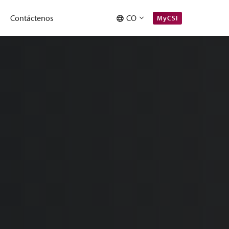
Contáctenos
CO
MyCSI