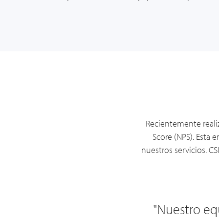
Recientemente realiz
Score (NPS). Esta
e
nuestros servicios. 
 excelente para brindarnos
"Todo el equ