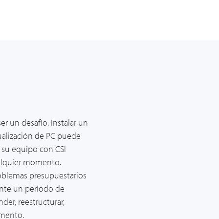
er un desafío. Instalar un
ualización de PC puede
r su equipo con CSI
alquier momento.
roblemas presupuestarios
ante un
período
de
der, reestructurar,
omento.