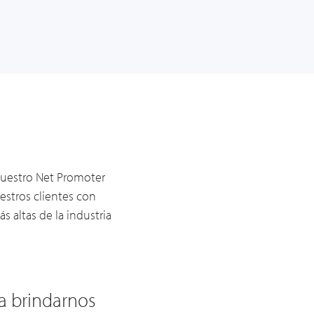
 nuestro Net Promoter
estros clientes con
s altas de la industria
os a entender
"Mi empresa ha utili