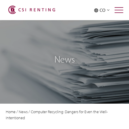
CO
News
Home
/
News
/
Computer Recycling: Dangers for Even the Well-
Intentioned