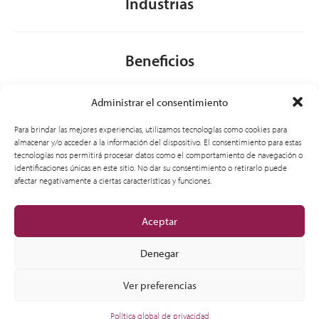
Industrias
Beneficios
Administrar el consentimiento
Acerca de nosotros
Para brindar las mejores experiencias, utilizamos tecnologías como cookies para
almacenar y/o acceder a la información del dispositivo. El consentimiento para estas
tecnologías nos permitirá procesar datos como el comportamiento de navegación o
identificaciones únicas en este sitio. No dar su consentimiento o retirarlo puede
General
afectar negativamente a ciertas características y funciones.
Aceptar
Denegar
Ver preferencias
© 2012-2026 CSI Leasing, Inc. All Right Reserved.
Política global de privacidad